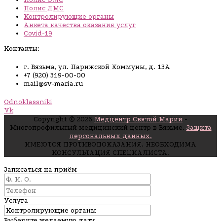
Полис ДМС
Контролирующие органы
Анкета качества оказания услуг
Covid-19
Контакты:
г. Вязьма, ул. Парижской Коммуны, д. 13А
+7 (920) 319-00-00
mail@sv-maria.ru
Odnoklassniki
Vk
Copyright © 2026
Медцентр Святой Марии
-
Многопрофильный медицинский центр в Вязьме.
Защита
персональных данных.
ИМЕЮТСЯ ПРОТИВОПОКАЗАНИЯ. НЕОБХОДИМА
КОНСУЛЬТАЦИЯ СПЕЦИАЛИСТА.
Записаться на приём
Услуга
Выберите желаемую дату