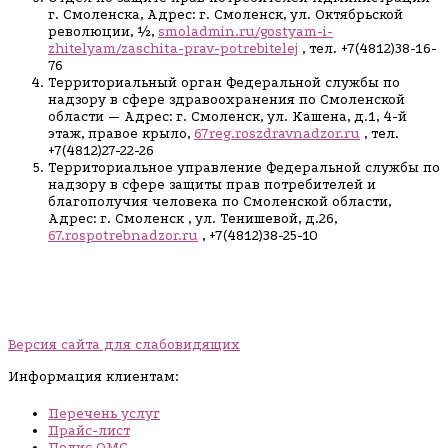
г. Смоленска, Адрес: г. Смоленск, ул. Октябрьской
революции, ½,
smoladmin.ru/gostyam-i-
zhitelyam/zaschita-prav-potrebitelej
, тел. +7(4812)38-16-
76
Территориальный орган Федеральной службы по
надзору в сфере здравоохранения по Смоленской
области — Адрес: г. Смоленск, ул. Кашена, д.1, 4-й
этаж, правое крыло,
67reg.roszdravnadzor.ru
, тел.
+7(4812)27-22-26
Территориальное управление Федеральной службы по
надзору в сфере защиты прав потребителей и
благополучия человека по Смоленской области,
Адрес: г. Смоленск , ул. Тенишевой, д.26,
67.rospotrebnadzor.ru
, +7(4812)38-25-10
Версия сайта для слабовидящих
Информация клиентам:
Перечень услуг
Прайс-лист
Полис ОМС