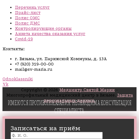
Перечень услуг
Прайс-лист
Полис ОМС
Полис ДМС
Контролирующие органы
Анкета качества оказания услуг
Covid-19
Контакты:
г. Вязьма, ул. Парижской Коммуны, д. 13А
+7 (920) 319-00-00
mail@sv-maria.ru
Odnoklassniki
Vk
Copyright © 2026
Медцентр Святой Марии
-
Многопрофильный медицинский центр в Вязьме.
Защита
персональных данных.
ИМЕЮТСЯ ПРОТИВОПОКАЗАНИЯ. НЕОБХОДИМА КОНСУЛЬТАЦИЯ
СПЕЦИАЛИСТА.
Записаться на приём